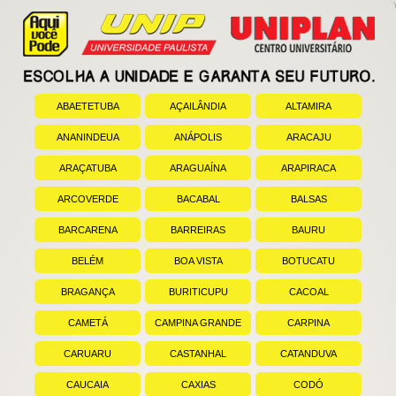
ABAETETUBA
AÇAILÂNDIA
ALTAMIRA
►
►
►
ANANINDEUA
ANÁPOLIS
ARACAJU
►
►
►
ARAÇATUBA
ARAGUAÍNA
ARAPIRACA
►
►
►
ARCOVERDE
BACABAL
BALSAS
►
►
►
BARCARENA
BARREIRAS
BAURU
►
►
►
BELÉM
BOA VISTA
BOTUCATU
►
►
►
BRAGANÇA
BURITICUPU
CACOAL
►
►
►
CAMETÁ
CAMPINA GRANDE
CARPINA
►
►
►
CARUARU
CASTANHAL
CATANDUVA
►
►
►
CAUCAIA
CAXIAS
CODÓ
►
►
►