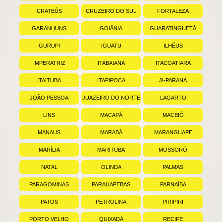
CRATEÚS
CRUZEIRO DO SUL
FORTALEZA
►
►
►
GARANHUNS
GOIÂNIA
GUARATINGUETÁ
►
►
►
GURUPI
IGUATU
ILHÉUS
►
►
►
IMPERATRIZ
ITABAIANA
ITACOATIARA
►
►
►
ITAITUBA
ITAPIPOCA
JI-PARANÁ
►
►
►
JOÃO PESSOA
JUAZEIRO DO NORTE
LAGARTO
►
►
►
LINS
MACAPÁ
MACEIÓ
►
►
►
MANAUS
MARABÁ
MARANGUAPE
►
►
►
MARÍLIA
MARITUBA
MOSSORÓ
►
►
►
NATAL
OLINDA
PALMAS
►
►
►
PARAGOMINAS
PARAUAPEBAS
PARNAÍBA
►
►
►
PATOS
PETROLINA
PIRIPIRI
►
►
►
PORTO VELHO
QUIXADÁ
RECIFE
►
►
►